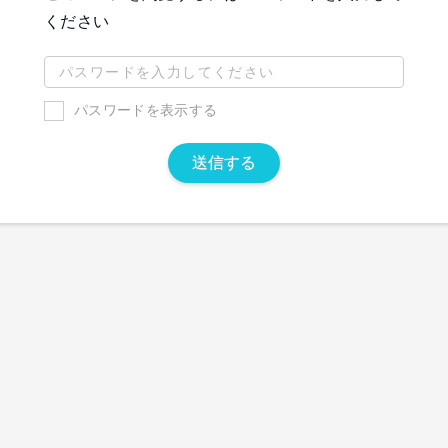
ください
パスワードを表示する
送信する