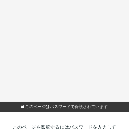
このページはパスワードで保護されています
このページを閲覧するにはパスワードを入力して